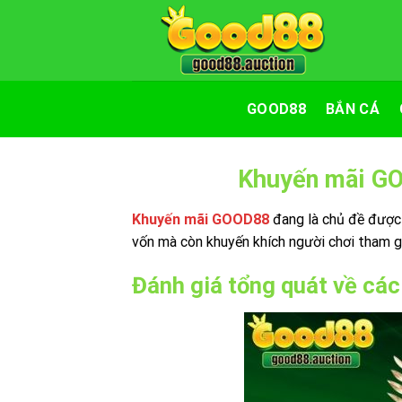
Skip
to
content
GOOD88
BẮN CÁ
Khuyến mãi GO
Khuyến mãi GOOD88
đang là chủ đề được 
vốn mà còn khuyến khích người chơi tham gi
Đánh giá tổng quát về cá