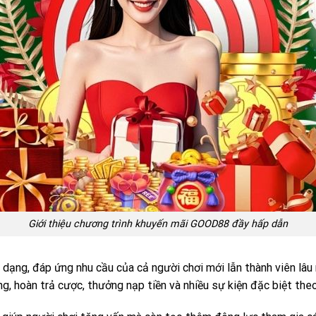
Giới thiệu chương trình khuyến mãi GOOD88 đầy hấp dẫn
ạng, đáp ứng nhu cầu của cả người chơi mới lẫn thành viên lâu
, hoàn trả cược, thưởng nạp tiền và nhiều sự kiện đặc biệt the