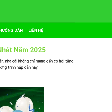
HƯỚNG DẪN
LIÊN HỆ
 Nhất Năm 2025
ẫn, nhà cái không chỉ mang đến cơ hội tăng
ơng trình hấp dẫn này.