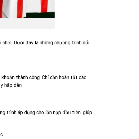
chơi. Dưới đây là những chương trình nổi
 khoản thành công. Chỉ cần hoàn tất các
ầy hấp dẫn.
ng trình áp dụng cho lần nạp đầu tiên, giúp
c.