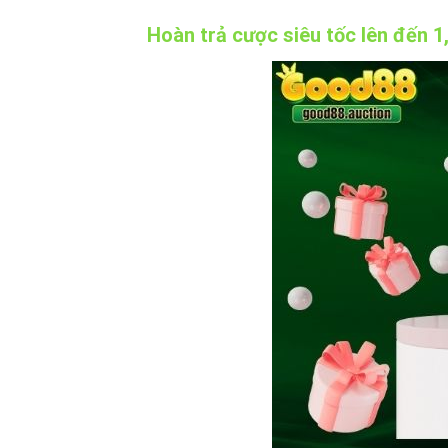
Hoàn trả cược siêu tốc lên đến 1