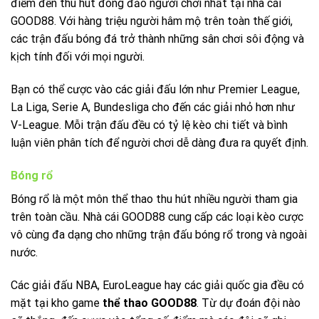
điểm đến thu hút đông đảo người chơi nhất tại nhà cái
GOOD88
.
Với hàng triệu người hâm mộ trên toàn thế giới,
các trận đấu bóng đá trở thành những sân chơi sôi động và
kịch tính đối với mọi người.
Bạn có thể cược vào các giải đấu lớn như Premier League,
La Liga, Serie A, Bundesliga cho đến các giải nhỏ hơn như
V-League. Mỗi trận đấu đều có tỷ lệ kèo chi tiết và bình
luận viên phân tích để người chơi dễ dàng đưa ra quyết định.
Bóng rổ
Bóng rổ là một môn thể thao thu hút nhiều người tham gia
trên toàn cầu. Nhà cái GOOD88 cung cấp các loại kèo cược
vô cùng đa dạng cho những trận đấu bóng rổ trong và ngoài
nước.
Các giải đấu NBA, EuroLeague hay các giải quốc gia đều có
mặt tại kho game
thể thao GOOD88
. Từ dự đoán đội nào