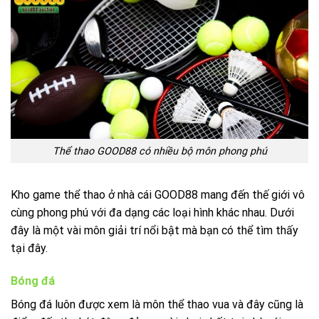
Thể thao GOOD88 có nhiều bộ môn phong phú
Kho game thể thao ở nhà cái GOOD88 mang đến thế giới vô
cùng phong phú với đa dạng các loại hình khác nhau
.
Dưới
đây là một vài môn giải trí nổi bật mà bạn có thể tìm thấy
tại đây.
Bóng đá
Bóng đá luôn được xem là môn thể thao vua và đây cũng là