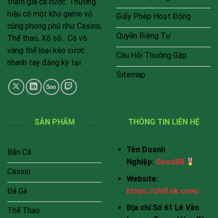
tham gia cá cược. Thương
hiệu có một kho game vô
Giấy Phép Hoạt Động
cùng phong phú như Casino,
Quyền Riêng Tư
Thể thao, Xổ số... Có vô
vàng thể loại kèo cược
Câu Hỏi Thường Gặp
nhanh tay đăng ký tại
Sitemap
SẢN PHẨM
THÔNG TIN LIÊN HỆ
Tên Doanh
Bắn Cá
Nghiệp:
Good88
Casino
Website:
https://chill.uk.com/
Đá Gà
Địa chỉ:Số 61 Lê Văn
Thể Thao