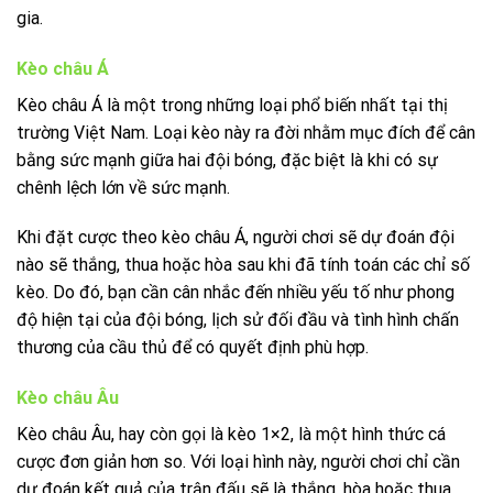
gia.
K
èo châu Á
Kèo châu Á là một trong những loại phổ biến nhất tại thị
trường Việt Nam. Loại kèo này ra đời nhằm mục đích để cân
bằng sức mạnh giữa hai đội bóng, đặc biệt là khi có sự
chênh lệch lớn về sức mạnh.
Khi đặt cược theo kèo châu Á, người chơi sẽ dự đoán đội
nào sẽ thắng, thua hoặc hòa sau khi đã tính toán các chỉ số
kèo. Do đó, bạn cần cân nhắc đến nhiều yếu tố như phong
độ hiện tại của đội bóng, lịch sử đối đầu và tình hình chấn
thương của cầu thủ để có quyết định phù hợp.
Kèo châu Âu
Kèo châu Âu, hay còn gọi là kèo 1×2, là một hình thức cá
cược đơn giản hơn so
.
Với loại hình này, người chơi chỉ cần
dự đoán kết quả của trận đấu sẽ là thắng, hòa hoặc thua.